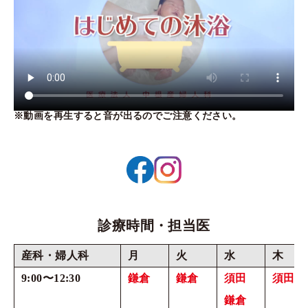
※動画を再生すると音が出るのでご注意ください。
診療時間・担当医
産科・婦人科
月
火
水
木
9:00〜12:30
鎌倉
鎌倉
須田
須田
鎌倉